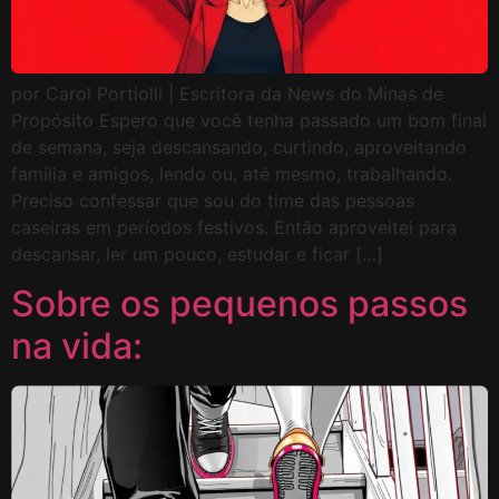
por Carol Portiolli | Escritora da News do Minas de
Propósito Espero que você tenha passado um bom final
de semana, seja descansando, curtindo, aproveitando
família e amigos, lendo ou, até mesmo, trabalhando.
Preciso confessar que sou do time das pessoas
caseiras em períodos festivos. Então aproveitei para
descansar, ler um pouco, estudar e ficar […]
Sobre os pequenos passos
na vida: