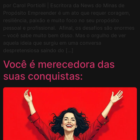
por Carol Portiolli | Escritora da News do Minas de
Propósito Empreender é um ato que requer coragem,
resiliência, paixão e muito foco no seu propósito
pessoal e profissional. Afinal, os desafios são enormes
– você sabe muito bem disso. Mas o orgulho de ver
aquela ideia que surgiu em uma conversa
despretensiosa saindo do […]
Você é merecedora das
suas conquistas: