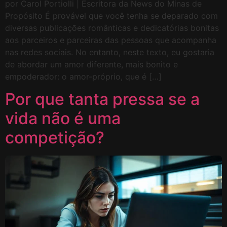
por Carol Portiolli | Escritora da News do Minas de
Propósito É provável que você tenha se deparado com
diversas publicações românticas e dedicatórias bonitas
aos parceiros e parceiras das pessoas que acompanha
nas redes sociais. No entanto, neste texto, eu gostaria
de abordar um amor diferente, mais bonito e
empoderador: o amor-próprio, que é […]
Por que tanta pressa se a
vida não é uma
competição?