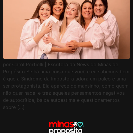
por Carol Portiolli | Escritora da News do Minas de
Propósito Se há uma coisa que você e eu sabemos bem
é que a Síndrome da Impostora adora um palco e ama
ser protagonista. Ela aparece de mansinho, como quem
não quer nada, e traz aqueles pensamentos negativos
de autocrítica, baixa autoestima e questionamentos
sobre […]