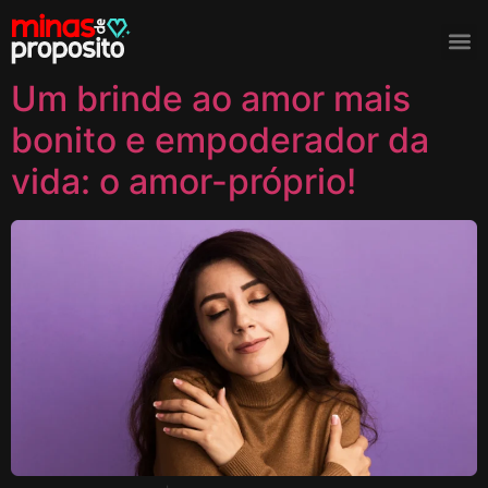
Tag:
autoestima
Um brinde ao amor mais
bonito e empoderador da
vida: o amor-próprio!