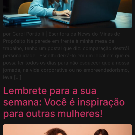
por Carol Portiolli | Escritora da News do Minas de
Propósito Na parede em frente à minha mesa de
trabalho, tenho um postal que diz: comparação destrói
personalidade. Escolhi deixá-lo em um local em que eu
possa ler todos os dias para não esquecer que a nossa
jornada, na vida corporativa ou no empreendedorismo,
leva […]
Lembrete para a sua
semana: Você é inspiração
para outras mulheres!